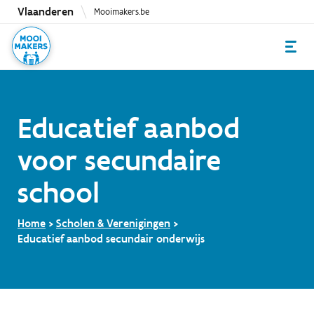
Overslaan
Vlaanderen
Mooimakers.be
en
naar
de
inhoud
gaan
Educatief aanbod
voor secundaire
school
Home
Scholen & Verenigingen
Educatief aanbod secundair onderwijs