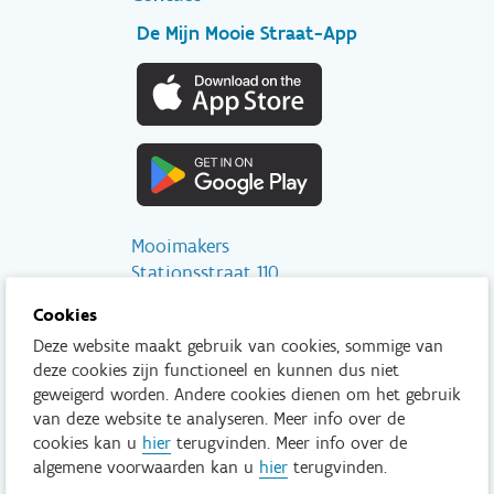
De Mijn Mooie Straat-App
Mooimakers
Stationsstraat 110
2800 Mechelen
Cookies
Deze website maakt gebruik van cookies, sommige van
info@mooimakers.be
deze cookies zijn functioneel en kunnen dus niet
015 28 41 56
geweigerd worden. Andere cookies dienen om het gebruik
van deze website te analyseren. Meer info over de
Tenzij anders vermeld is het niet toegestaan om inhoud van deze
cookies kan u
hier
terugvinden. Meer info over de
website te kopiëren, reproduceren, aan te passen en/of onder
algemene voorwaarden kan u
hier
terugvinden.
een andere vorm te publiceren zonder voorafgaand en
uitdrukkelijk akkoord van Mooimakers.