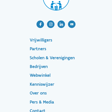
Footer-
Vrijwilligers
Partners
menu
Scholen & Verenigingen
Bedrijven
Footer
Webwinkel
Kenniswijzer
secondary
Over ons
Pers & Media
Contact