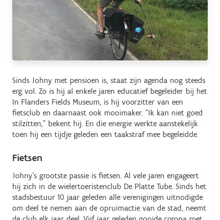
Sinds Johny met pensioen is, staat zijn agenda nog steeds
erg vol. Zo is hij al enkele jaren educatief begeleider bij het
In Flanders Fields Museum, is hij voorzitter van een
fietsclub en daarnaast ook mooimaker. “Ik kan niet goed
stilzitten,” bekent hij. En die energie werkte aanstekelijk
toen hij een tijdje geleden een taakstraf mee begeleidde.
Fietsen
Johny’s grootste passie is fietsen. Al vele jaren engageert
hij zich in de wielertoeristenclub De Platte Tube. Sinds het
stadsbestuur 10 jaar geleden alle verenigingen uitnodigde
om deel te nemen aan de opruimactie van de stad, neemt
de club elk jaar deel. Vijf jaar geleden gooide corona roet