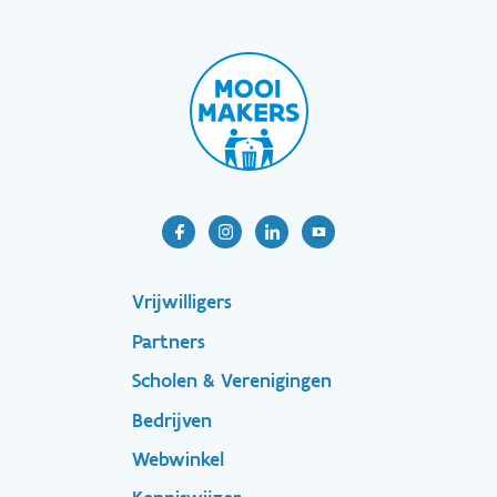
Footer-
Vrijwilligers
Partners
menu
Scholen & Verenigingen
Bedrijven
Footer
Webwinkel