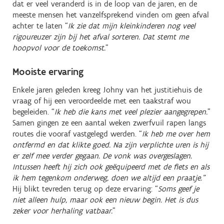
dat er veel veranderd is in de loop van de jaren, en de
meeste mensen het vanzelfsprekend vinden om geen afval
achter te laten “
Ik zie dat mijn kleinkinderen nog veel
rigoureuzer zijn bij het afval sorteren. Dat stemt me
hoopvol voor de toekomst.
”
Mooiste ervaring
Enkele jaren geleden kreeg Johny van het justitiehuis de
vraag of hij een veroordeelde met een taakstraf wou
begeleiden. “
Ik heb die kans met veel plezier aangegrepen.
”
Samen gingen ze een aantal weken zwerfvuil rapen langs
routes die vooraf vastgelegd werden. “
Ik heb me over hem
ontfermd en dat klikte goed. Na zijn verplichte uren is hij
er zelf mee verder gegaan. De vonk was overgeslagen.
Intussen heeft hij zich ook geëquipeerd met de fiets en als
ik hem tegenkom onderweg, doen we altijd een praatje.”
Hij blikt tevreden terug op deze ervaring:
“
Soms geef je
niet alleen hulp, maar ook een nieuw begin. Het is dus
zeker voor herhaling vatbaar.
”