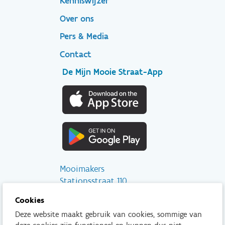
Kenniswijzer
secondary
Over ons
Pers & Media
Contact
De Mijn Mooie Straat-App
Mooimakers
Stationsstraat 110
2800 Mechelen
Cookies
Deze website maakt gebruik van cookies, sommige van
info@mooimakers.be