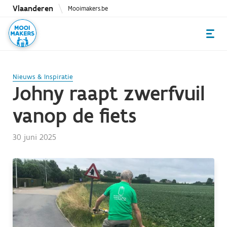
Overslaan
Vlaanderen
Mooimakers.be
en
naar
de
inhoud
gaan
Nieuws & Inspiratie
Johny raapt zwerfvuil
vanop de fiets
30 juni 2025