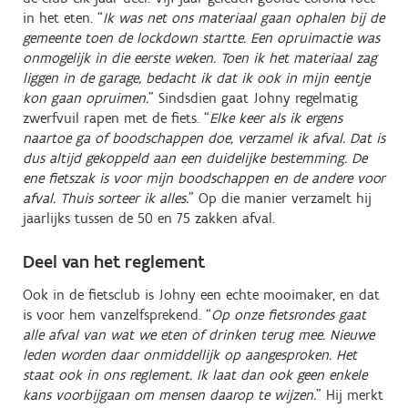
in het eten. “
Ik was net ons materiaal gaan ophalen bij de
gemeente toen de lockdown startte. Een opruimactie was
onmogelijk in die eerste weken. Toen ik het materiaal zag
liggen in de garage, bedacht ik dat ik ook in mijn eentje
kon gaan opruimen.
” Sindsdien gaat Johny regelmatig
zwerfvuil rapen met de fiets. “
Elke keer als ik ergens
naartoe ga of boodschappen doe, verzamel ik afval. Dat is
dus altijd gekoppeld aan een duidelijke bestemming. De
ene fietszak is voor mijn boodschappen en de andere voor
afval. Thuis sorteer ik alles.
” Op die manier verzamelt hij
jaarlijks tussen de 50 en 75 zakken afval.
Deel van het reglement
Ook in de fietsclub is Johny een echte mooimaker, en dat
is voor hem vanzelfsprekend. “
Op onze fietsrondes gaat
alle afval van wat we eten of drinken terug mee. Nieuwe
leden worden daar onmiddellijk op aangesproken. Het
staat ook in ons reglement. Ik laat dan ook geen enkele
kans voorbijgaan om mensen daarop te wijzen.
” Hij merkt