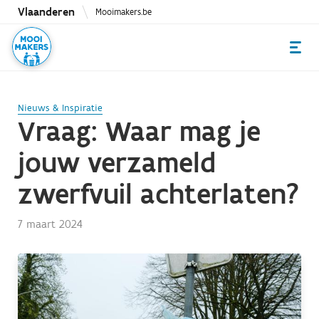
Overslaan
Vlaanderen
Mooimakers.be
en
naar
de
inhoud
gaan
Nieuws & Inspiratie
Vraag: Waar mag je
jouw verzameld
zwerfvuil achterlaten?
7 maart 2024