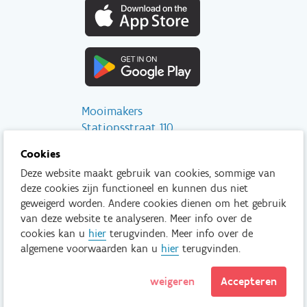
Mooimakers
Stationsstraat 110
2800 Mechelen
Cookies
Deze website maakt gebruik van cookies, sommige van
info@mooimakers.be
deze cookies zijn functioneel en kunnen dus niet
015 28 41 56
geweigerd worden. Andere cookies dienen om het gebruik
van deze website te analyseren. Meer info over de
Tenzij anders vermeld is het niet toegestaan om inhoud van deze
cookies kan u
hier
terugvinden. Meer info over de
website te kopiëren, reproduceren, aan te passen en/of onder
algemene voorwaarden kan u
hier
terugvinden.
een andere vorm te publiceren zonder voorafgaand en
uitdrukkelijk akkoord van Mooimakers.
weigeren
Accepteren
Lees meer
Disclaimer
Privacy policy
© Mooimakers.be 2026