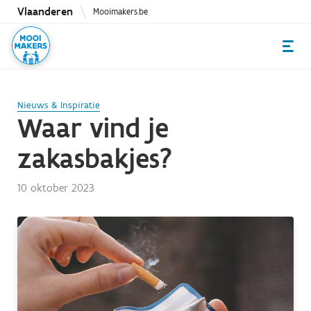
Overslaan
Vlaanderen
Mooimakers.be
en
naar
de
inhoud
gaan
Nieuws & Inspiratie
Waar vind je
zakasbakjes?
10 oktober 2023