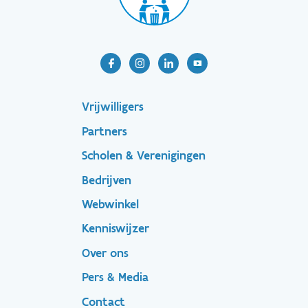
Footer-
Vrijwilligers
Partners
menu
Scholen & Verenigingen
Bedrijven
Footer
Webwinkel
Kenniswijzer
secondary
Over ons
Pers & Media
Contact