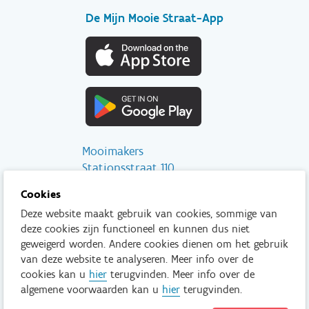
De Mijn Mooie Straat-App
Mooimakers
Stationsstraat 110
2800 Mechelen
Cookies
Deze website maakt gebruik van cookies, sommige van
info@mooimakers.be
deze cookies zijn functioneel en kunnen dus niet
015 28 41 56
geweigerd worden. Andere cookies dienen om het gebruik
van deze website te analyseren. Meer info over de
Tenzij anders vermeld is het niet toegestaan om inhoud van deze
cookies kan u
hier
terugvinden. Meer info over de
website te kopiëren, reproduceren, aan te passen en/of onder
algemene voorwaarden kan u
hier
terugvinden.
een andere vorm te publiceren zonder voorafgaand en
uitdrukkelijk akkoord van Mooimakers.