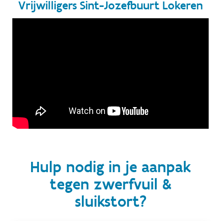
Vrijwilligers Sint-Jozefbuurt Lokeren
Hulp nodig in je aanpak
tegen zwerfvuil &
sluikstort?