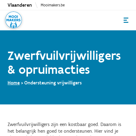
Overslaan
Vlaanderen
Mooimakers.be
en
naar
de
inhoud
gaan
Zwerfvuilvrijwilligers
& opruimacties
Home
Ondersteuning vrijwilligers
Zwerfvuilvrijwilligers zijn een kostbaar goed. Daarom is
het belangrijk hen goed te ondersteunen. Hier vind je