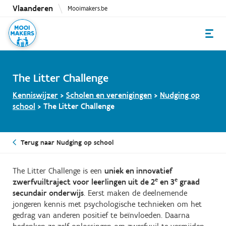
Overslaan
Vlaanderen
Mooimakers.be
en
naar
de
inhoud
gaan
The Litter Challenge
Kenniswijzer
>
Scholen en verenigingen
>
Nudging op
school
>
The Litter Challenge
Terug naar Nudging op school
The Litter Challenge is een
uniek en innovatief
e
e
zwerfvuiltraject voor leerlingen uit de 2
en 3
graad
secundair onderwijs
. Eerst maken de deelnemende
jongeren kennis met psychologische technieken om het
gedrag van anderen positief te beïnvloeden. Daarna