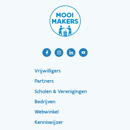
Footer-
Vrijwilligers
Partners
menu
Scholen & Verenigingen
Bedrijven
Footer
Webwinkel
Kenniswijzer
secondary