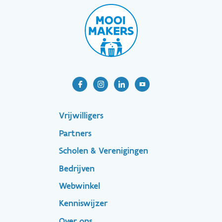
Footer-
Vrijwilligers
Partners
menu
Scholen & Verenigingen
Bedrijven
Footer
Webwinkel
Kenniswijzer
secondary
Over ons