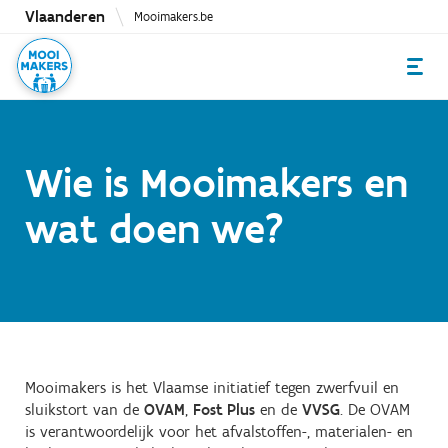
Overslaan
Vlaanderen
Mooimakers.be
en
naar
de
inhoud
gaan
Wie is Mooimakers en
wat doen we?
Mooimakers is het Vlaamse initiatief tegen zwerfvuil en
sluikstort van de
OVAM
,
Fost Plus
en de
VVSG
. De OVAM
is verantwoordelijk voor het afvalstoffen-, materialen- en