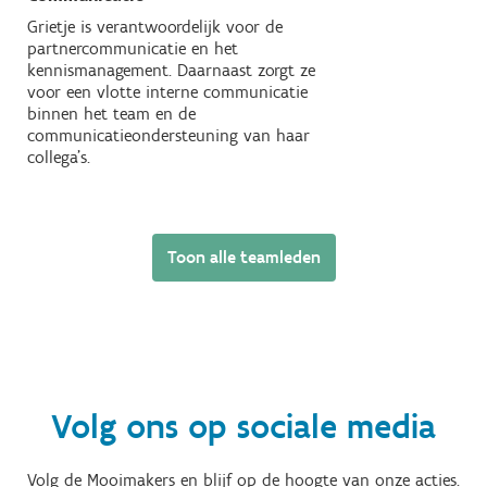
Grietje is verantwoordelijk voor de
partnercommunicatie en het
kennismanagement. Daarnaast zorgt ze
voor een vlotte interne communicatie
binnen het team en de
communicatieondersteuning van haar
collega's.
Carole
Michels
Toon alle teamleden
Communicatie
Carole beheert de
communicatiecampagnes van
Mooimakers. Ze stippelt ook de krijtlijnen
uit voor de social media-aanpak.
Volg ons op sociale media
Klaartje
De Boeck
Volg de Mooimakers en blijf op de hoogte van onze acties.