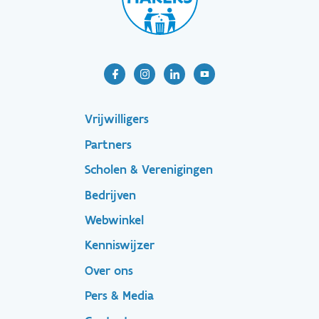
Footer-
Vrijwilligers
Partners
menu
Scholen & Verenigingen
Bedrijven
Footer
Webwinkel
Kenniswijzer
secondary
Over ons
Pers & Media