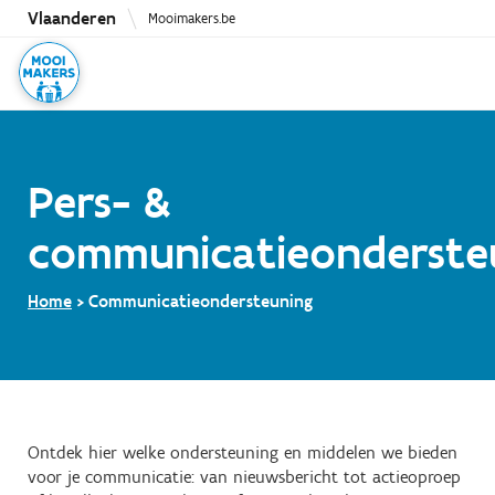
Overslaan
Vlaanderen
Mooimakers.be
en
naar
de
inhoud
gaan
Pers- &
communicatieonderste
Home
Communicatieondersteuning
Ontdek hier welke ondersteuning en middelen we bieden
voor je communicatie: van nieuwsbericht tot actieoproep