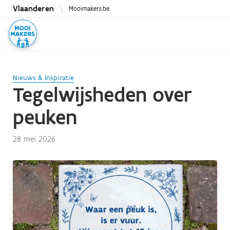
Overslaan
Vlaanderen
Mooimakers.be
en
naar
de
inhoud
gaan
Nieuws & Inspiratie
Tegelwijsheden over
peuken
28 mei 2026