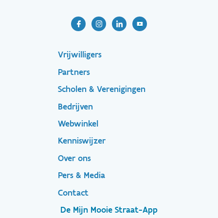
Footer-
Vrijwilligers
Partners
menu
Scholen & Verenigingen
Bedrijven
Footer
Webwinkel
Kenniswijzer
secondary
Over ons
Pers & Media
Contact
De Mijn Mooie Straat-App