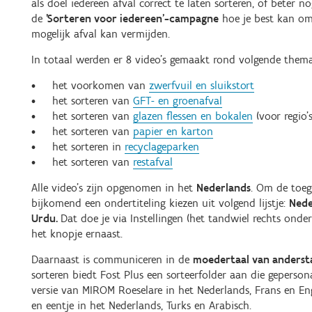
als doel iedereen afval correct te laten sorteren, of beter n
de
'Sorteren voor iedereen'-campagne
hoe je best kan omg
mogelijk afval kan vermijden.
In totaal werden er 8 video’s gemaakt rond volgende thema
het voorkomen van
zwerfvuil en sluikstort
het sorteren van
GFT- en groenafval
het sorteren van
glazen flessen en bokalen
(voor regio'
het sorteren van
papier en karton
het sorteren in
recyclageparken
het sorteren van
restafval
Alle video’s zijn opgenomen in het
Nederlands
. Om de toeg
bijkomend een ondertiteling kiezen uit volgend lijstje:
Nede
Urdu.
Dat doe je via Instellingen (het tandwiel rechts onder
het knopje ernaast.
Daarnaast is communiceren in de
moedertaal van anderst
sorteren biedt Fost Plus een sorteerfolder aan die geperson
versie van MIROM Roeselare in het Nederlands, Frans en Eng
en eentje in het Nederlands, Turks en Arabisch.