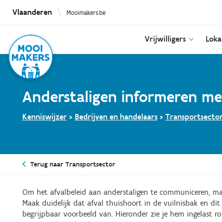
Overslaan
Vlaanderen
Mooimakers.be
en
naar
de
Vrijwilligers
Loka
inhoud
gaan
Anderstaligen informeren me
Kenniswijzer
>
Bedrijven en handelaars
>
Transportsecto
Terug naar Transportsector
Om het afvalbeleid aan anderstaligen te communiceren, m
Maak duidelijk dat afval thuishoort in de vuilnisbak en dit
begrijpbaar voorbeeld van. Hieronder zie je hem ingelast 