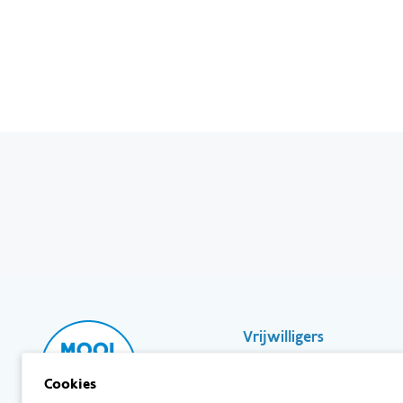
Footer-
Vrijwilligers
Partners
Cookies
Scholen & Vereniginge