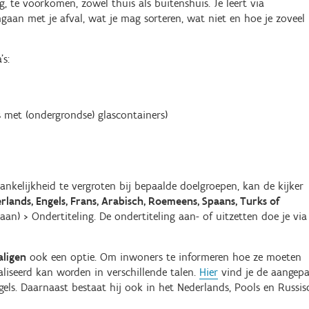
og, te voorkomen, zowel thuis als buitenshuis. Je leert via
aan met je afval, wat je mag sorteren, wat niet en hoe je zoveel
’s:
s met (ondergrondse) glascontainers)
ankelijkheid te vergroten bij bepaalde doelgroepen, kan de kijker
rlands, Engels, Frans, Arabisch, Roemeens, Spaans, Turks of
aan) > Ondertiteling. De ondertiteling aan- of uitzetten doe je via
aligen
ook een optie. Om inwoners te informeren hoe ze moeten
aliseerd kan worden in verschillende talen.
Hier
vind je de aangepa
els. Daarnaast bestaat hij ook in het Nederlands, Pools en Russis