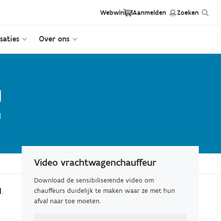
Hea
Header
User
Webwinkel
Aanmelden
Zoeken
ext
saties
Over ons
first
anonym
link
links
l
l
Video vrachtwagenchauffeur
Download de sensibiliserende video om
l
.
chauffeurs duidelijk te maken waar ze met hun
afval naar toe moeten.