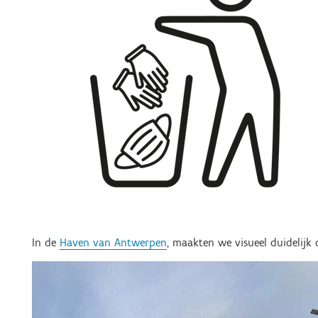
In de
Haven van Antwerpen
, maakten we visueel duidelijk 