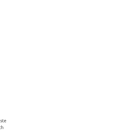
ste
ch