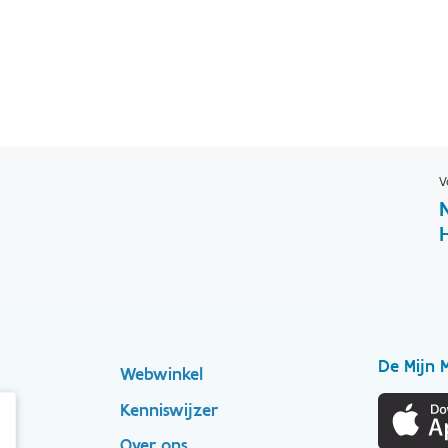
V
De Mijn 
Footer
Webwinkel
Kenniswijzer
n
Over ons