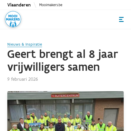
Overslaan
Vlaanderen
Mooimakers.be
en
naar
de
inhoud
gaan
Nieuws & Inspiratie
Geert brengt al 8 jaar
vrijwilligers samen
9 februari 2026