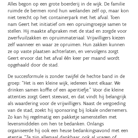
Alles begon op een grote boerderij in de wijk. De familie
ruimde de bermen rond hun weilanden zelf op, maar kon
niet terecht op het containerpark met het afval. Toen
nam Geert het initiatief om een opruimgroepje samen te
stellen. Hij maakte afspraken met de stad en zorgde voor
zwerfvuilzakken en opruimmateriaal. Vrijwilligers kiezen
zelf wanneer en waar ze opruimen. Hun zakken kunnen
ze op vaste plaatsen achterlaten, en vervolgens zorgt
Geert ervoor dat het afval één keer per maand wordt
opgehaald door de stad.
De succesformule is zonder twijfel de hechte band in de
groep: “Het is een kleine wijk, iedereen kent elkaar. We
drinken samen koffie of een aperitiefje.” Voor die kleine
attenties zorgt Geert steevast, en dat vindt hij belangrijk
als waardering voor de vrijwilligers. Naast de vergoeding
van de stad, zoekt hij sponsoring bij lokale ondernemers.
Zo kan hij regelmatig een pakketje samenstellen met
levensmiddelen om hen te bedanken. Onlangs
organiseerde hij ook een heuse bedankingsavond met een
etentje. “Ze zijn allemaal dankbaar, ook al vragen of