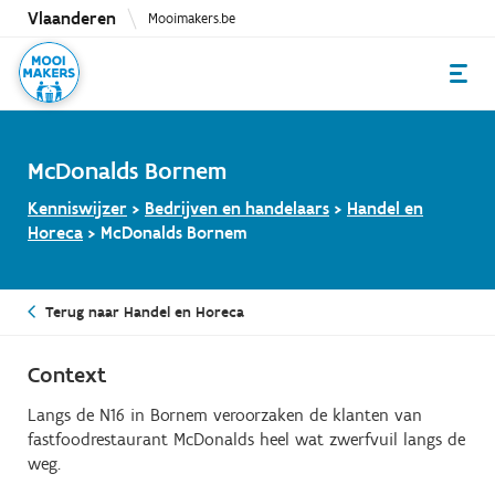
Overslaan
Vlaanderen
Mooimakers.be
en
naar
de
inhoud
gaan
McDonalds Bornem
Kenniswijzer
>
Bedrijven en handelaars
>
Handel en
Horeca
>
McDonalds Bornem
Terug naar Handel en Horeca
Context
Langs de N16 in Bornem veroorzaken de klanten van
fastfoodrestaurant McDonalds heel wat zwerfvuil langs de
weg.