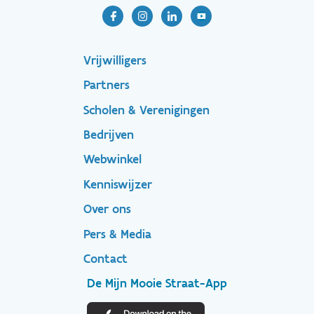
Footer-
Vrijwilligers
Partners
menu
Scholen & Verenigingen
Bedrijven
Footer
Webwinkel
Kenniswijzer
secondary
Over ons
Pers & Media
Contact
De Mijn Mooie Straat-App