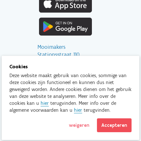
Mooimakers
Stationsstraat 110
2800 Mechelen
Cookies
Deze website maakt gebruik van cookies, sommige van
info@mooimakers.be
deze cookies zijn functioneel en kunnen dus niet
015 28 41 56
geweigerd worden. Andere cookies dienen om het gebruik
van deze website te analyseren. Meer info over de
Tenzij anders vermeld is het niet toegestaan om inhoud van deze
cookies kan u
hier
terugvinden. Meer info over de
website te kopiëren, reproduceren, aan te passen en/of onder
algemene voorwaarden kan u
hier
terugvinden.
een andere vorm te publiceren zonder voorafgaand en
uitdrukkelijk akkoord van Mooimakers.
weigeren
Accepteren
Lees meer
Disclaimer
Privacy policy
© Mooimakers.be 2026