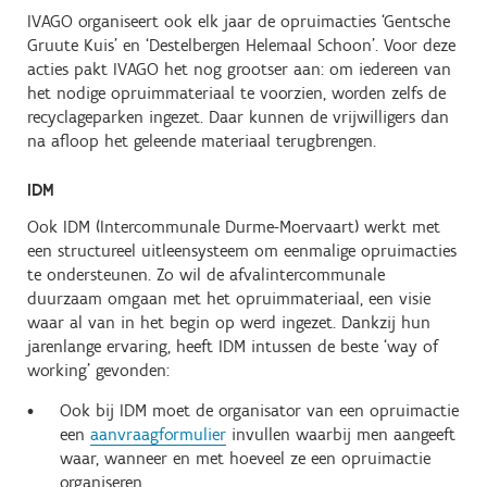
IVAGO organiseert ook elk jaar de opruimacties ‘Gentsche
Gruute Kuis’ en ‘Destelbergen Helemaal Schoon’. Voor deze
acties pakt IVAGO het nog grootser aan: om iedereen van
het nodige opruimmateriaal te voorzien, worden zelfs de
recyclageparken ingezet. Daar kunnen de vrijwilligers dan
na afloop het geleende materiaal terugbrengen.
IDM
Ook IDM (Intercommunale Durme-Moervaart) werkt met
een structureel uitleensysteem om eenmalige opruimacties
te ondersteunen. Zo wil de afvalintercommunale
duurzaam omgaan met het opruimmateriaal, een visie
waar al van in het begin op werd ingezet. Dankzij hun
jarenlange ervaring, heeft IDM intussen de beste ‘way of
working’ gevonden:
Ook bij IDM moet de organisator van een opruimactie
een
aanvraagformulier
invullen waarbij men aangeeft
waar, wanneer en met hoeveel ze een opruimactie
organiseren.