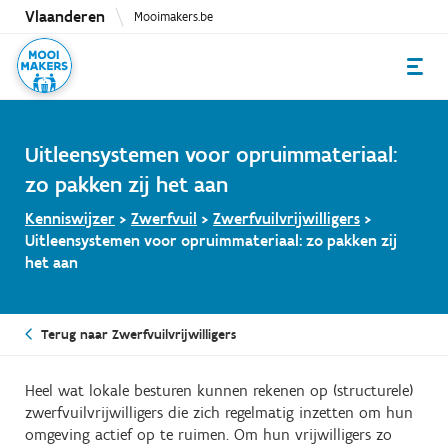
Overslaan
Vlaanderen
Mooimakers.be
en
naar
de
inhoud
gaan
Uitleensystemen voor opruimmateriaal:
zo pakken zij het aan
Kenniswijzer
>
Zwerfvuil
>
Zwerfvuilvrijwilligers
>
Uitleensystemen voor opruimmateriaal: zo pakken zij
het aan
Terug naar Zwerfvuilvrijwilligers
Heel wat lokale besturen kunnen rekenen op (structurele)
zwerfvuilvrijwilligers die zich regelmatig inzetten om hun
omgeving actief op te ruimen. Om hun vrijwilligers zo