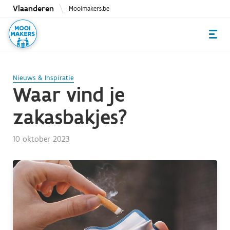
Overslaan
Vlaanderen
Mooimakers.be
en
naar
de
inhoud
gaan
Nieuws & Inspiratie
Waar vind je
zakasbakjes?
10 oktober 2023