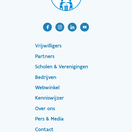
Footer-
Vrijwilligers
Partners
menu
Scholen & Verenigingen
Bedrijven
Footer
Webwinkel
Kenniswijzer
secondary
Over ons
Pers & Media
Contact