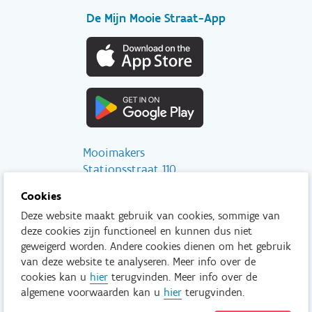
De Mijn Mooie Straat-App
Mooimakers
Stationsstraat 110
2800 Mechelen
Cookies
Deze website maakt gebruik van cookies, sommige van
info@mooimakers.be
deze cookies zijn functioneel en kunnen dus niet
015 28 41 56
geweigerd worden. Andere cookies dienen om het gebruik
van deze website te analyseren. Meer info over de
Tenzij anders vermeld is het niet toegestaan om inhoud van deze
cookies kan u
hier
terugvinden. Meer info over de
website te kopiëren, reproduceren, aan te passen en/of onder
algemene voorwaarden kan u
hier
terugvinden.
een andere vorm te publiceren zonder voorafgaand en
uitdrukkelijk akkoord van Mooimakers.