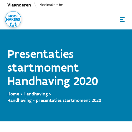
Overslaan
Vlaanderen
Mooimakers.be
en
naar
de
inhoud
gaan
Presentaties
startmoment
Handhaving 2020
Home
Handhaving
Handhaving - presentaties startmoment 2020