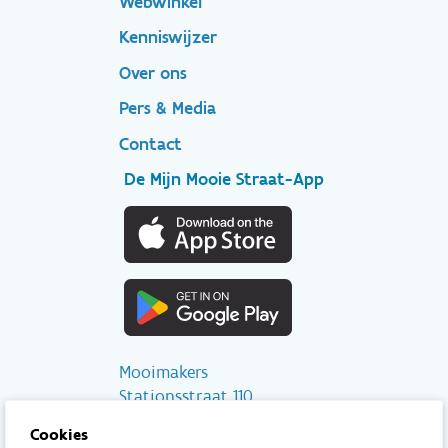
Footer
Webwinkel
Kenniswijzer
secondary
Over ons
Pers & Media
Contact
De Mijn Mooie Straat-App
Mooimakers
Stationsstraat 110
2800 Mechelen
Cookies