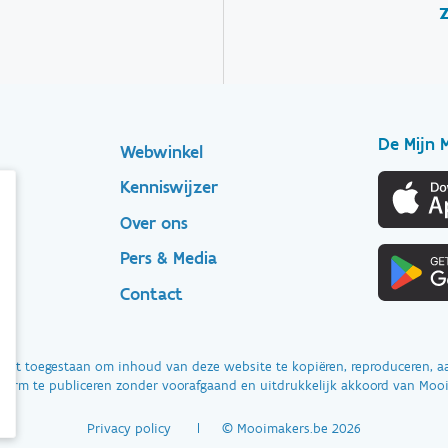
De Mijn 
Footer
Webwinkel
Kenniswijzer
secondary
n
Over ons
Pers & Media
Contact
 niet toegestaan om inhoud van deze website te kopiëren, reproduceren, 
vorm te publiceren zonder voorafgaand en uitdrukkelijk akkoord van Moo
Privacy policy
© Mooimakers.be 2026