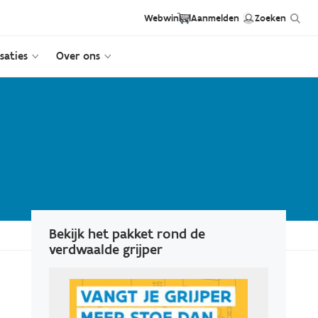
Hea
Header
User
Webwinkel
Aanmelden
Zoeken
ext
saties
Over ons
first
anonym
link
links
Bekijk het pakket rond de
verdwaalde grijper