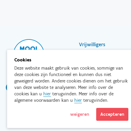
Footer-
Vrijwilligers
Partners
Cookies
menu
Scholen & Vereniginge
Deze website maakt gebruik van cookies, sommige van
deze cookies zijn functioneel en kunnen dus niet
Bedrijven
geweigerd worden. Andere cookies dienen om het gebruik
van deze website te analyseren. Meer info over de
cookies kan u
hier
terugvinden. Meer info over de
algemene voorwaarden kan u
hier
terugvinden.
Tenzij anders vermeld is het
andere 
weigeren
Accepteren
Disclaimer