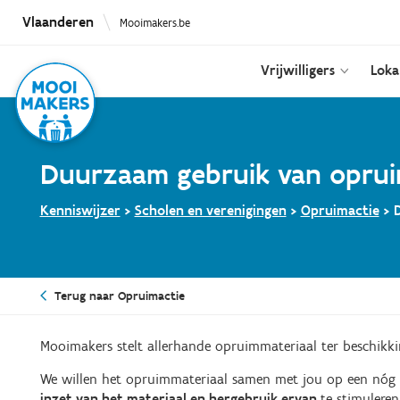
Overslaan
Vlaanderen
Mooimakers.be
en
naar
de
Vrijwilligers
Loka
inhoud
gaan
Duurzaam gebruik van oprui
Kenniswijzer
>
Scholen en verenigingen
>
Opruimactie
>
Terug naar Opruimactie
Mooimakers stelt allerhande opruimmateriaal ter beschikkin
We willen het opruimmateriaal samen met jou op een nóg
inzet van het materiaal en hergebruik ervan
te stimuleren