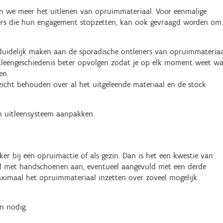
n we meer het uitlenen van opruimmateriaal. Voor eenmalige
ligers die hun engagement stopzetten, kan ook gevraagd worden om
duidelijk maken aan de sporadische ontleners van opruimmateria
itleengeschiedenis beter opvolgen zodat je op elk moment weet w
en.
zicht behouden over al het uitgeleende materiaal en de stock
n uitleensysteem aanpakken.
r bij een opruimactie of als gezin. Dan is het een kwestie van
nd met handschoenen aan, eventueel aangevuld met een derde
ximaal het opruimmateriaal inzetten over zoveel mogelijk
n nodig.