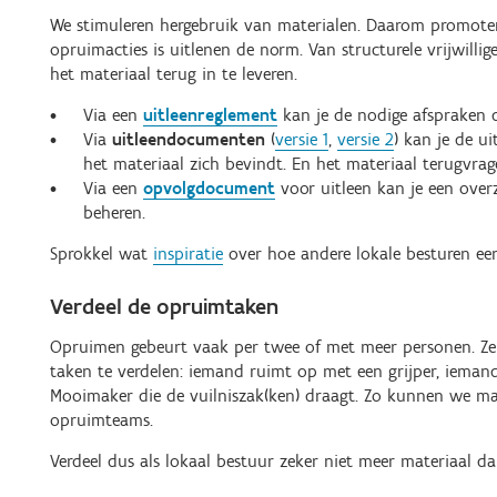
We stimuleren hergebruik van materialen. Daarom promote
opruimacties is uitlenen de norm. Van structurele vrijwil
het materiaal terug in te leveren.
Via een
uitleenreglement
kan je de nodige afspraken 
Via
uitleendocumenten
(
versie 1
,
versie 2
) kan je de u
het materiaal zich bevindt. En het materiaal terugvrag
Via een
opvolgdocument
voor uitleen kan je een over
beheren.
Sprokkel wat
inspiratie
over hoe andere lokale besturen ee
Verdeel de opruimtaken
Opruimen gebeurt vaak per twee of met meer personen. Zeke
taken te verdelen: iemand ruimt op met een grijper, iema
Mooimaker die de vuilniszak(ken) draagt. Zo kunnen we ma
opruimteams.
Verdeel dus als lokaal bestuur zeker niet meer materiaal da