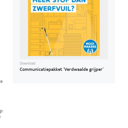
Download
Communicatiepakket 'Verdwaalde grijper'
ze
p:
r