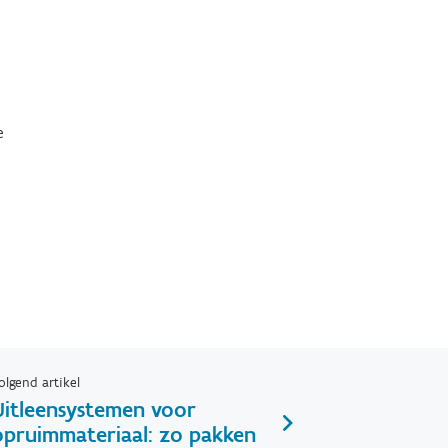
e
olgend artikel
Uitleensystemen voor
opruimmateriaal: zo pakken