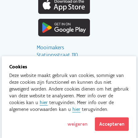
Mooimakers
Stationsstraat 110
2800 Mechelen
Cookies
Deze website maakt gebruik van cookies, sommige van
info@mooimakers.be
deze cookies zijn functioneel en kunnen dus niet
015 28 41 56
geweigerd worden. Andere cookies dienen om het gebruik
van deze website te analyseren. Meer info over de
Tenzij anders vermeld is het niet toegestaan om inhoud van deze
cookies kan u
hier
terugvinden. Meer info over de
website te kopiëren, reproduceren, aan te passen en/of onder
algemene voorwaarden kan u
hier
terugvinden.
een andere vorm te publiceren zonder voorafgaand en
uitdrukkelijk akkoord van Mooimakers.
weigeren
Accepteren
Lees meer
Disclaimer
Privacy policy
© Mooimakers.be 2026