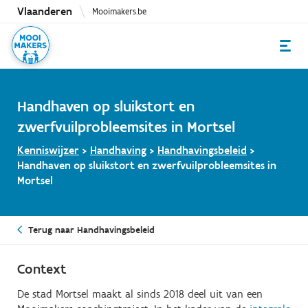
Overslaan
Vlaanderen
Mooimakers.be
en
naar
de
inhoud
gaan
Handhaven op sluikstort en
zwerfvuilprobleemsites in Mortsel
Kenniswijzer
>
Handhaving
>
Handhavingsbeleid
>
Handhaven op sluikstort en zwerfvuilprobleemsites in
Mortsel
Terug naar Handhavingsbeleid
Context
De stad Mortsel maakt al sinds 2018 deel uit van een