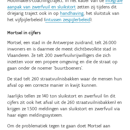
Mooimakers-coachingtraject. In het kader van de
integrale
aanpak van zwerfvuil en sluikstort
zetten zij tijdens dit
driejarig traject ook in op
handhaving
, het sluitstuk van
het vijfpijlerbeleid (
intussen zespijlerbeleid
).
Mortsel in cijfers
Mortsel, een stad in de Antwerpse zuidrand, telt 26.000
inwoners en is daarmee de meest dichtbevolkte stad in
Vlaanderen. Ze telt 200 zwerfvuilvrijwilligers die zich
inzetten voor een propere omgeving en die de straat op
gaan onder de noemer ‘buurtboeners’.
De stad telt 260 straatvuilnisbakken waar de mensen hun
afval op een correcte manier in kwijt kunnen.
Jaarlijks tellen ze 140 ton sluikstort en zwerfvuil (in dit
cijfers zit ook het afval uit de 260 straatvuilnisbakken) en
krijgen ze 1.500 meldingen van sluikstort en zwerfvuil via
haar eigen meldingssysteem.
Om de problematiek tegen te gaan doet Mortsel aan