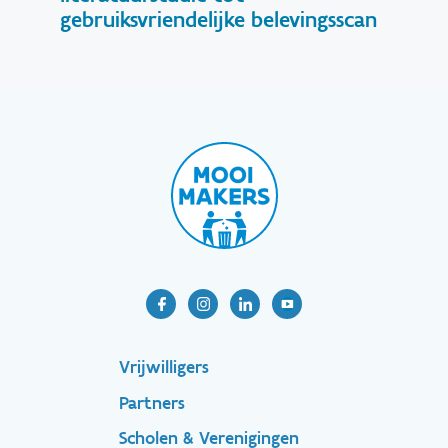
gebruiksvriendelijke belevingsscan
Footer-
Vrijwilligers
Partners
menu
Scholen & Verenigingen