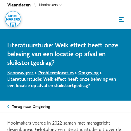
Overslaan
Vlaanderen
Mooimakers.be
en
naar
de
inhoud
gaan
Literatuurstudie: Welk effect heeft onze
beleving van een locatie op afval en
sluikstortgedrag?
Kenniswijzer
>
Probleemlocaties
>
Omgeving
>
Literatuurstudie: Welk effect heeft onze beleving van
een locatie op afval en sluikstortgedrag?
Terug naar Omgeving
Mooimakers voerde in 2022 samen met mensgericht
designbureau Gelotology een literatuurstudie uit over de