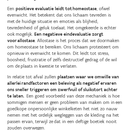
Een
positieve evaluatie leidt tot homeostase
, ofwel
evenwicht. Het betekent dat ons lichaam tevreden is
met de huidige situatie en emoties als blijheid,
tevredenheid of geluk toelaat. Het omgekeerde is echter
ook mogelijk.
Een negatieve eindevaluatie zorgt
voor allostase
. Allostase is het proces dat we doormaken
om homeostase te bereiken. Ons lichaam protesteert om
opnieuw in evenwicht te komen. Dit leidt tot stress,
boosheid, frustratie of zelfs destructief gedrag of de wil
om de plaats in kwestie te verlaten.
In relatie tot afval zullen
plaatsen waar we omwille van
allerlei randfactoren een beleving als negatief ervaren
ons sneller triggeren om zwerfvuil of sluikstort achter
te laten.
Een goed voorbeeld van deze mechaniek is hoe
sommigen mensen er geen probleem van maken om in een
goedkope onpersoonlijke winkelketen het niet zo nauw
nemen met het ordelijk wegleggen van de kleding na het
passen ervan, terwijl ze dat in een deftige boetiek nooit
zouden overwegen.