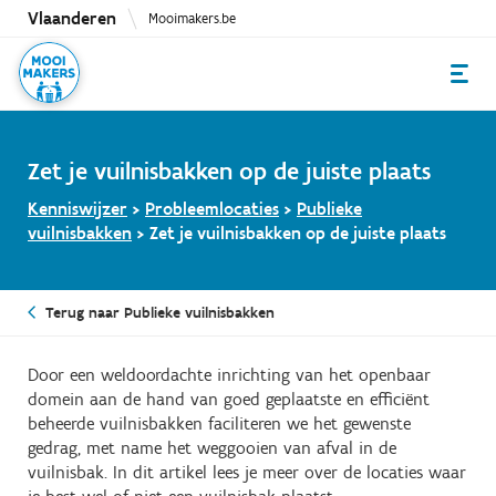
Overslaan
Vlaanderen
Mooimakers.be
en
naar
de
inhoud
gaan
Zet je vuilnisbakken op de juiste plaats
Kenniswijzer
>
Probleemlocaties
>
Publieke
vuilnisbakken
>
Zet je vuilnisbakken op de juiste plaats
Terug naar Publieke vuilnisbakken
Door een weldoordachte inrichting van het openbaar
domein aan de hand van goed geplaatste en efficiënt
beheerde vuilnisbakken faciliteren we het gewenste
gedrag, met name het weggooien van afval in de
vuilnisbak. In dit artikel lees je meer over de locaties waar