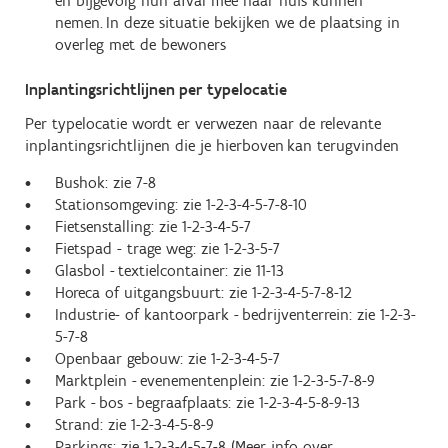
en bijgevolg hun afval mee naar huis kunnen
nemen. In deze situatie bekijken we de plaatsing in
overleg met de bewoners
Inplantingsrichtlijnen per typelocatie
Per typelocatie wordt er verwezen naar de relevante
inplantingsrichtlijnen die je hierboven kan terugvinden
Bushok: zie 7-8
Stationsomgeving: zie 1-2-3-4-5-7-8-10
Fietsenstalling: zie 1-2-3-4-5-7
Fietspad - trage weg: zie 1-2-3-5-7
Glasbol - textielcontainer: zie 11-13
Horeca of uitgangsbuurt: zie 1-2-3-4-5-7-8-12
Industrie- of kantoorpark - bedrijventerrein: zie 1-2-3-
5-7-8
Openbaar gebouw: zie 1-2-3-4-5-7
Marktplein - evenementenplein: zie 1-2-3-5-7-8-9
Park - bos - begraafplaats: zie 1-2-3-4-5-8-9-13
Strand: zie 1-2-3-4-5-8-9
Parkings: zie 1-2-3-4-5-7-8 (Meer info over