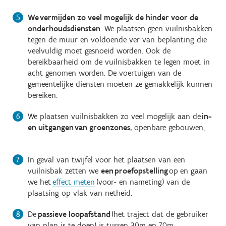
We vermijden zo veel mogelijk de hinder voor de
onderhoudsdiensten
. We plaatsen geen vuilnisbakken
tegen de muur en voldoende ver van beplanting die
veelvuldig moet gesnoeid worden. Ook de
bereikbaarheid om de vuilnisbakken te legen moet in
acht genomen worden. De voertuigen van de
gemeentelijke diensten moeten ze gemakkelijk kunnen
bereiken.
We plaatsen vuilnisbakken zo veel mogelijk aan de
in-
en uitgangen van groenzones,
openbare gebouwen,
…
In geval van twijfel voor het plaatsen van een
vuilnisbak zetten we
een proefopstelling
op
en gaan
we het
effect meten
(voor- en nameting) van de
plaatsing op vlak van netheid.
De
passieve loopafstand
(het traject dat de gebruiker
van plan is te doen) is tussen 30m en 70m,