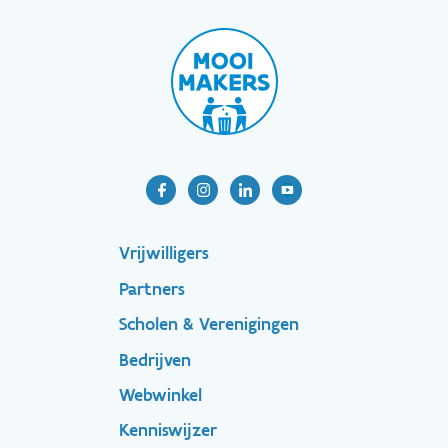
Footer-
Vrijwilligers
Partners
menu
Scholen & Verenigingen
Bedrijven
Footer
Webwinkel
Kenniswijzer