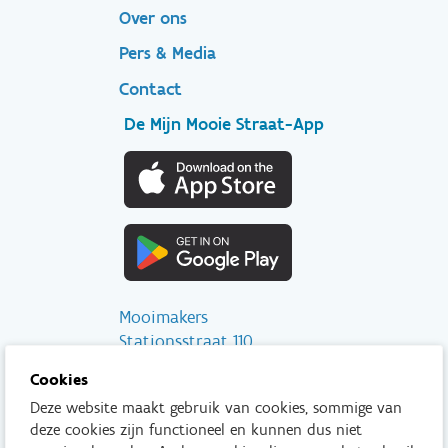
secondary
Over ons
Pers & Media
Contact
De Mijn Mooie Straat-App
Mooimakers
Stationsstraat 110
2800 Mechelen
Cookies
Deze website maakt gebruik van cookies, sommige van
info@mooimakers.be
deze cookies zijn functioneel en kunnen dus niet
015 28 41 56