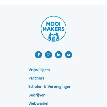
Footer-
Vrijwilligers
Partners
menu
Scholen & Verenigingen
Bedrijven
Footer
Webwinkel