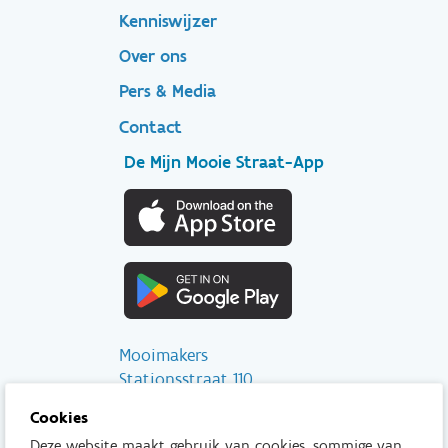
Kenniswijzer
secondary
Over ons
Pers & Media
Contact
De Mijn Mooie Straat-App
Mooimakers
Stationsstraat 110
2800 Mechelen
Cookies
Deze website maakt gebruik van cookies, sommige van
info@mooimakers.be