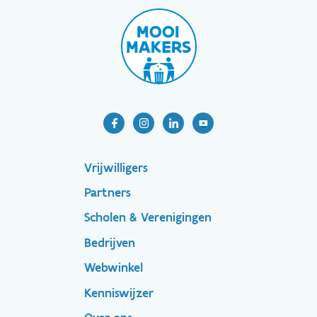
Footer-
Vrijwilligers
Partners
menu
Scholen & Verenigingen
Bedrijven
Footer
Webwinkel
Kenniswijzer
secondary