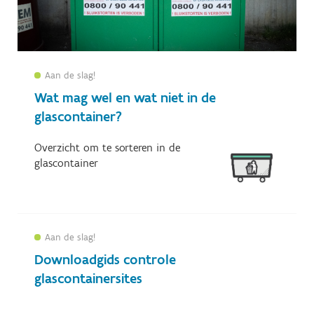
Aan de slag!
Wat mag wel en wat niet in de
glascontainer?
Filters
Overzicht om te sorteren in de
glascontainer
Selecteer één of meerdere opties om de
artikelen te filteren.
Jaar
Aan de slag!
Downloadgids controle
2019
2020
2021
glascontainersites
2022
2023
2024