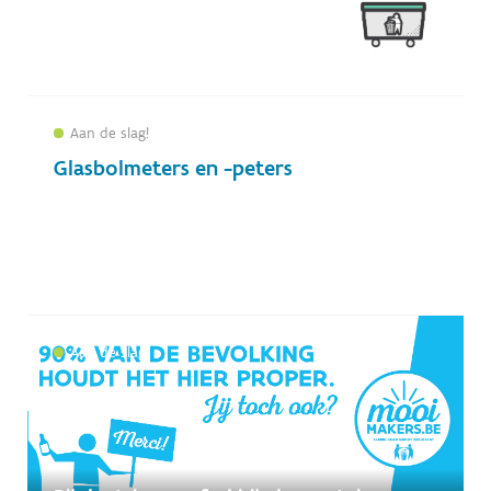
2025
2026
Aan de slag!
Type
Glasbolmeters en -peters
Aan de slag!
Analyse of onderzoek
Communicatie
Aan de slag!
Praktijkvoorbeeld
Wettekst
Toepassen