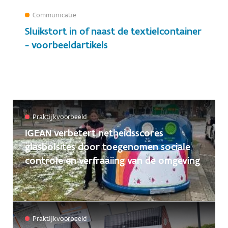
Communicatie
Sluikstort in of naast de textielcontainer
- voorbeeldartikels
Praktijkvoorbeeld
IGEAN verbetert netheidsscores
glasbolsites door toegenomen sociale
controle en verfraaiing van de omgeving
Praktijkvoorbeeld