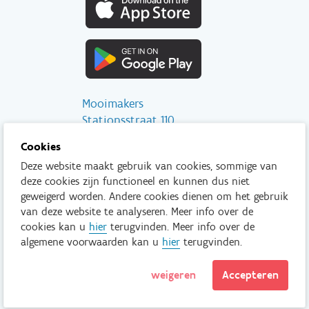
Mooimakers
Stationsstraat 110
2800 Mechelen
Cookies
Deze website maakt gebruik van cookies, sommige van
info@mooimakers.be
deze cookies zijn functioneel en kunnen dus niet
015 28 41 56
geweigerd worden. Andere cookies dienen om het gebruik
van deze website te analyseren. Meer info over de
Tenzij anders vermeld is het niet toegestaan om inhoud van deze
cookies kan u
hier
terugvinden. Meer info over de
website te kopiëren, reproduceren, aan te passen en/of onder
algemene voorwaarden kan u
hier
terugvinden.
een andere vorm te publiceren zonder voorafgaand en
uitdrukkelijk akkoord van Mooimakers.
weigeren
Accepteren
Lees meer
Disclaimer
Privacy policy
© Mooimakers.be 2026