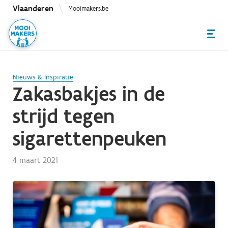
Overslaan
Vlaanderen
Mooimakers.be
en
naar
de
inhoud
gaan
Nieuws & Inspiratie
Zakasbakjes in de
strijd tegen
sigarettenpeuken
4 maart 2021