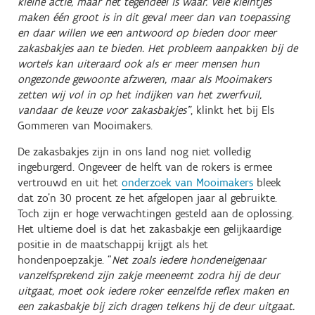
kleine actie, maar het tegendeel is waar. Vele kleintjes
maken één groot is in dit geval meer dan van toepassing
en daar willen we een antwoord op bieden door meer
zakasbakjes aan te bieden. Het probleem aanpakken bij de
wortels kan uiteraard ook als er meer mensen hun
ongezonde gewoonte afzweren, maar als Mooimakers
zetten wij vol in op het indijken van het zwerfvuil,
vandaar de keuze voor zakasbakjes”
, klinkt het bij Els
Gommeren van Mooimakers.
De zakasbakjes zijn in ons land nog niet volledig
ingeburgerd. Ongeveer de helft van de rokers is ermee
vertrouwd en uit het
onderzoek van Mooimakers
bleek
dat zo’n 30 procent ze het afgelopen jaar al gebruikte.
Toch zijn er hoge verwachtingen gesteld aan de oplossing.
Het ultieme doel is dat het zakasbakje een gelijkaardige
positie in de maatschappij krijgt als het
hondenpoepzakje. “
Net zoals iedere hondeneigenaar
vanzelfsprekend zijn zakje meeneemt zodra hij de deur
uitgaat, moet ook iedere roker eenzelfde reflex maken en
een zakasbakje bij zich dragen telkens hij de deur uitgaat.