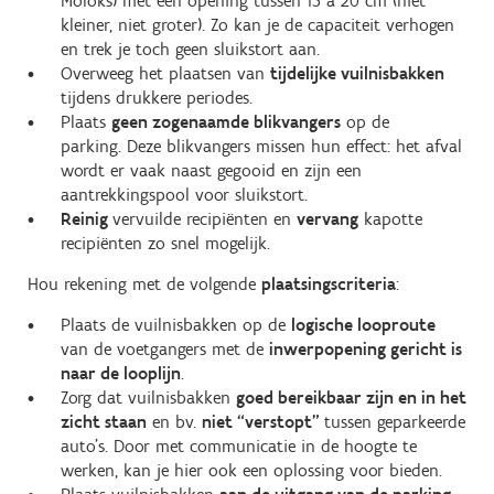
Moloks) met een opening tussen 15 à 20 cm (niet
kleiner, niet groter). Zo kan je de capaciteit verhogen
en trek je toch geen sluikstort aan.
Overweeg het plaatsen van
tijdelijke vuilnisbakken
tijdens drukkere periodes.
Plaats
geen zogenaamde blikvangers
op de
parking. Deze blikvangers missen hun effect: het afval
wordt er vaak naast gegooid en zijn een
aantrekkingspool voor sluikstort.
Reinig
vervuilde recipiënten en
vervang
kapotte
recipiënten zo snel mogelijk.
Hou rekening met de volgende
plaatsingscriteria
:
Plaats de vuilnisbakken op de
logische looproute
van de voetgangers met de
inwerpopening gericht is
naar de looplijn
.
Zorg dat vuilnisbakken
goed bereikbaar zijn en in het
zicht staan
en bv.
niet “verstopt”
tussen geparkeerde
auto’s. Door met communicatie in de hoogte te
werken, kan je hier ook een oplossing voor bieden.