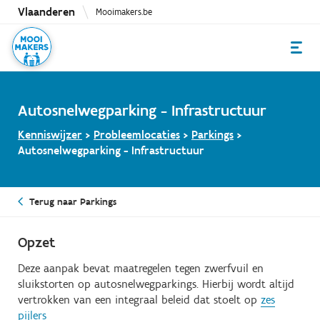
Overslaan
Vlaanderen
Mooimakers.be
en
naar
de
inhoud
gaan
Autosnelwegparking - Infrastructuur
Kenniswijzer
>
Probleemlocaties
>
Parkings
>
Autosnelwegparking - Infrastructuur
Terug naar Parkings
Opzet
Deze aanpak bevat maatregelen tegen zwerfvuil en
sluikstorten op autosnelwegparkings. Hierbij wordt altijd
vertrokken van een integraal beleid dat stoelt op
zes
pijlers