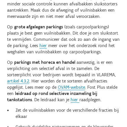
minder sociale controle kunnen afvalbakken sluikstorters
aantrekken. Maak dus de afweging of vuilnisbakken een
meerwaarde zijn en niet meer afval veroorzaken.
Op
grote afgelegen parkings
(zoals carpoolparkings)
plaats je best geen vuilnisbakken. Dit doe je om sluikstort
te vermijden. Communiceer dat ook zo aan de ingang van
de parking. Lees
hier
meer over het onderzoek rond het
weghalen van vuilnisbakken op carpoolparkings.
Op
parkings met horeca en handel
aanwezig, is er een
verplichting om selectief afval in te zamelen. De
sorteerplicht voor bedrijven wordt bepaald in VLAREMA,
artikel 4.3.2
. Hier worden de te sorteren afvalfracties
opgelijst. Lees meer op de
OVAM-website
. Fost Plus stelde
een
leidraad op rond selectieve inzameling bij
tankstations
. De leidraad kan je
hier
raadplegen.
Zet de vuilnisbakken voor de verschillende fracties bij
elkaar
Gebruik duidelijke pictogrammen en de kleurcodes