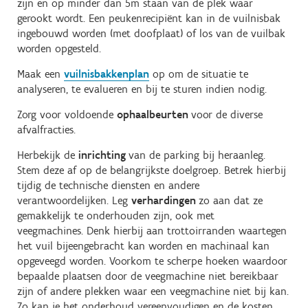
zijn en op minder dan 5m staan van de plek waar
gerookt wordt. Een peukenrecipiënt kan in de vuilnisbak
ingebouwd worden (met doofplaat) of los van de vuilbak
worden opgesteld.
Maak een
vuilnisbakkenplan
op om de situatie te
analyseren, te evalueren en bij te sturen indien nodig.
Zorg voor voldoende
ophaalbeurten
voor de diverse
afvalfracties.
Herbekijk de
inrichting
van de parking bij heraanleg.
Stem deze af op de belangrijkste doelgroep. Betrek hierbij
tijdig de technische diensten en andere
verantwoordelijken. Leg
verhardingen
zo aan dat ze
gemakkelijk te onderhouden zijn, ook met
veegmachines. Denk hierbij aan trottoirranden waartegen
het vuil bijeengebracht kan worden en machinaal kan
opgeveegd worden. Voorkom te scherpe hoeken waardoor
bepaalde plaatsen door de veegmachine niet bereikbaar
zijn of andere plekken waar een veegmachine niet bij kan.
Zo kan je het onderhoud vereenvoudigen en de kosten