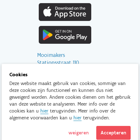
Mooimakers
Stationsstraat 110
2800 Mechelen
Cookies
Deze website maakt gebruik van cookies, sommige van
info@mooimakers.be
deze cookies zijn functioneel en kunnen dus niet
015 28 41 56
geweigerd worden. Andere cookies dienen om het gebruik
van deze website te analyseren. Meer info over de
Tenzij anders vermeld is het niet toegestaan om inhoud van deze
cookies kan u
hier
terugvinden. Meer info over de
website te kopiëren, reproduceren, aan te passen en/of onder
algemene voorwaarden kan u
hier
terugvinden.
een andere vorm te publiceren zonder voorafgaand en
uitdrukkelijk akkoord van Mooimakers.
weigeren
Accepteren
Lees meer
Privacy policy
© Mooimakers.be 2026