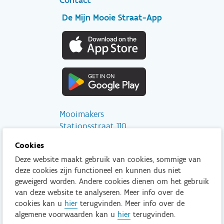
De Mijn Mooie Straat-App
Mooimakers
Stationsstraat 110
2800 Mechelen
Cookies
Deze website maakt gebruik van cookies, sommige van
info@mooimakers.be
deze cookies zijn functioneel en kunnen dus niet
015 28 41 56
geweigerd worden. Andere cookies dienen om het gebruik
van deze website te analyseren. Meer info over de
Tenzij anders vermeld is het niet toegestaan om inhoud van deze
cookies kan u
hier
terugvinden. Meer info over de
website te kopiëren, reproduceren, aan te passen en/of onder
algemene voorwaarden kan u
hier
terugvinden.
een andere vorm te publiceren zonder voorafgaand en