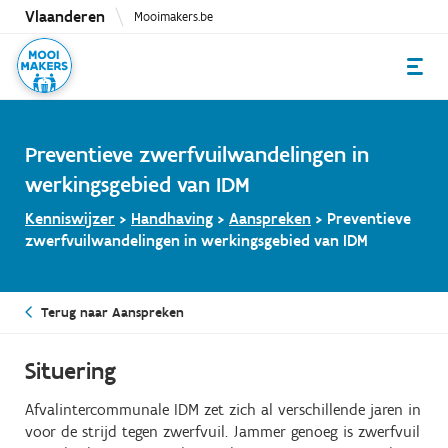
Overslaan
Vlaanderen
Mooimakers.be
en
naar
de
inhoud
gaan
Preventieve zwerfvuilwandelingen in
werkingsgebied van IDM
Kenniswijzer
>
Handhaving
>
Aanspreken
>
Preventieve
zwerfvuilwandelingen in werkingsgebied van IDM
Terug naar Aanspreken
Situering
Afvalintercommunale IDM zet zich al verschillende jaren in
voor de strijd tegen zwerfvuil. Jammer genoeg is zwerfvuil