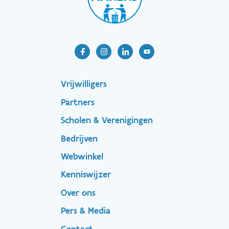
Footer-
Vrijwilligers
Partners
menu
Scholen & Verenigingen
Bedrijven
Footer
Webwinkel
Kenniswijzer
secondary
Over ons
Pers & Media
Contact