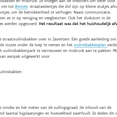
isbakken en misbruik. Ze vroegen aan de inwoners om beter voor
en om tot
Binnies
: straatwezentjes die dol zijn op kleine stukjes afva
otjes, om de betrokkenheid te verhogen. Naast communicatie,
en ze in op reiniging en veegbeurten. Ook het sluikstort in de
les werden opgevoerd.
Het resultaat was dat het huishoudelijk afv
 straatvuilnisbakken over in Zaventem. Een goede aanleiding om
: de routes onder de loep te nemen en het
vuilnisbakkenplan
verde
et vuilnisbakkenpark te vernieuwen en misbruik aan te pakken. M
van aanpak uitgewerkt voor:
uilnisbakken
n.
e rondes en het meten van de vullingsgraad, de inhoud van de
ond (aantal bijplaatsingen en hoeveelheid zwerfvuil). Ze deden dit 