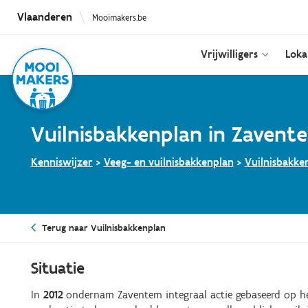
Overslaan
Vlaanderen
Mooimakers.be
en
naar
de
Vrijwilligers
Loka
inhoud
gaan
Vuilnisbakkenplan in Zavent
Kenniswijzer
>
Veeg- en vuilnisbakkenplan
>
Vuilnisbakke
Terug naar Vuilnisbakkenplan
Situatie
In
2012
ondernam Zaventem integraal actie gebaseerd op h