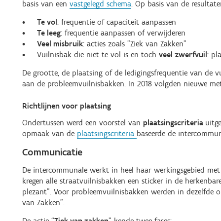
basis van een
vastgelegd schema
. Op basis van de resultat
Te vol
: frequentie of capaciteit aanpassen
Te leeg
: frequentie aanpassen of verwijderen
Veel misbruik
: acties zoals "Ziek van Zakken"
Vuilnisbak die niet te vol is en toch
veel zwerfvuil
: pl
De grootte, de plaatsing of de ledigingsfrequentie van de 
aan de probleemvuilnisbakken. In 2018 volgden nieuwe met
Richtlijnen voor plaatsing
Ondertussen werd een voorstel van
plaatsingscriteria
uitg
opmaak van de
plaatsingscriteria
baseerde de intercommun
Communicatie
De intercommunale werkt in heel haar werkingsgebied met de
kregen alle straatvuilnisbakken een sticker in de herkenb
plezant”. Voor probleemvuilnisbakken werden in dezelfde o
van Zakken”.
De actie “
Ziek van zakken
” kende twee fases: