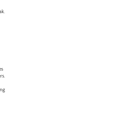
ak.
es
rs.
ing