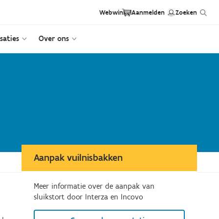
Hea
Header
User
Webwinkel
Aanmelden
Zoeken
ext
saties
Over ons
first
anonym
link
links
Aanpak vuilnisbakken
Meer informatie over de aanpak van
sluikstort door Interza en Incovo