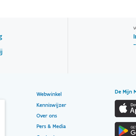
V
g
j
De Mijn 
Footer
Webwinkel
Kenniswijzer
secondary
n
Over ons
Pers & Media