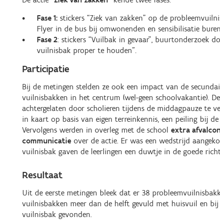
Fase 1:
stickers “Ziek van zakken” op de probleemvuilni
Flyer in de bus bij omwonenden en sensibilisatie buren
Fase 2
: stickers “Vuilbak in gevaar”, buurtonderzoek
vuilnisbak proper te houden”.
Participatie
Bij de metingen stelden ze ook een impact van de secundai
vuilnisbakken in het centrum (wel-geen schoolvakantie). De
achtergelaten door scholieren tijdens de middagpauze te v
in kaart op basis van eigen terreinkennis, een peiling bij de
Vervolgens werden in overleg met de school
extra afvalcon
communicatie
over de actie. Er was een wedstrijd aangeko
vuilnisbak gaven de leerlingen een duwtje in de goede richt
Resultaat
Uit de eerste metingen bleek dat er 38 probleemvuilnisbak
vuilnisbakken meer dan de helft gevuld met huisvuil en bij
vuilnisbak gevonden.