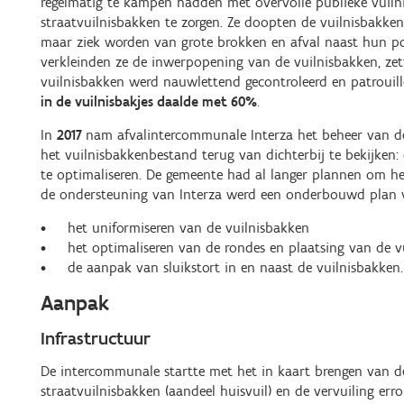
regelmatig te kampen hadden met overvolle publieke vuiln
straatvuilnisbakken te zorgen. Ze doopten de vuilnisbakk
maar ziek worden van grote brokken en afval naast hun po
verkleinden ze de inwerpopening van de vuilnisbakken, zett
vuilnisbakken werd nauwlettend gecontroleerd en patrouil
in de vuilnisbakjes daalde met 60%
.
In
2017
nam afvalintercommunale Interza het beheer van de
het vuilnisbakkenbestand terug van dichterbij te bekijken
te optimaliseren. De gemeente had al langer plannen om h
de ondersteuning van Interza werd een onderbouwd plan 
het uniformiseren van de vuilnisbakken
het optimaliseren van de rondes en plaatsing van de v
de aanpak van sluikstort in en naast de vuilnisbakke
Aanpak
Infrastructuur
De intercommunale startte met het in kaart brengen van d
straatvuilnisbakken (aandeel huisvuil) en de vervuiling err