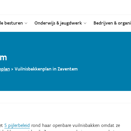
le besturen
Onderwijs & jeugdwerk
Bedrijven & organi
em
nplan
>
Vuilnisbakkenplan in Zaventem
et
5 pijlerbeleid
rond haar openbare vuilnisbakken omdat ze