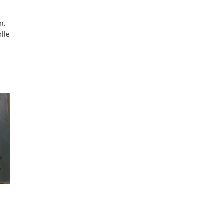
n.
lle