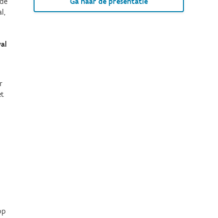
 de
Ga naar de presentatie
l,
al
r
et
op