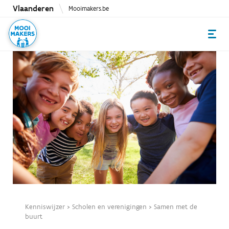
Overslaan
Vlaanderen
Mooimakers.be
en
naar
de
inhoud
gaan
Kenniswijzer
>
Scholen en verenigingen
>
Samen met de
buurt