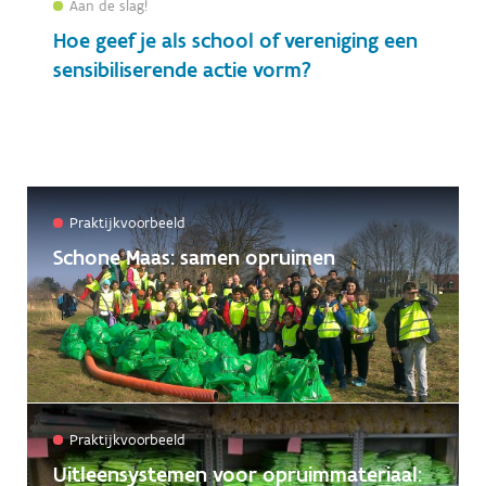
Aan de slag!
Hoe geef je als school of vereniging een
sensibiliserende actie vorm?
Praktijkvoorbeeld
Schone Maas: samen opruimen
Filters
Praktijkvoorbeeld
Uitleensystemen voor opruimmateriaal:
Selecteer één of meerdere opties om de