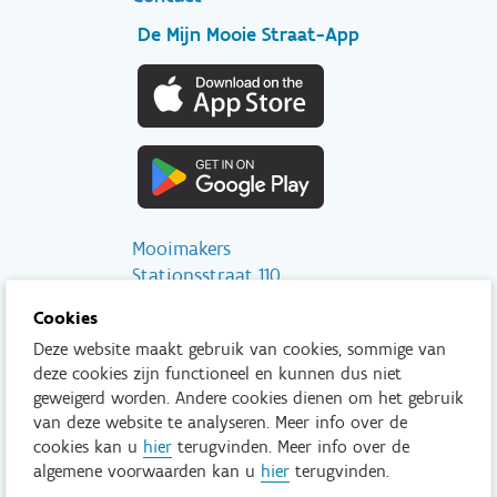
De Mijn Mooie Straat-App
Mooimakers
Stationsstraat 110
2800 Mechelen
Cookies
Deze website maakt gebruik van cookies, sommige van
info@mooimakers.be
deze cookies zijn functioneel en kunnen dus niet
015 28 41 56
geweigerd worden. Andere cookies dienen om het gebruik
van deze website te analyseren. Meer info over de
Tenzij anders vermeld is het niet toegestaan om inhoud van deze
cookies kan u
hier
terugvinden. Meer info over de
website te kopiëren, reproduceren, aan te passen en/of onder
algemene voorwaarden kan u
hier
terugvinden.
een andere vorm te publiceren zonder voorafgaand en