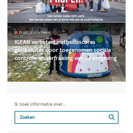
Communicatie
Praktijkvoorbeeld
Wettekst
Praktijkvoorbeeld
IGEAN verbetert netheidsscores
glasbolsites door toegenomen sociale
Toepassen
controle en verfraaiing van de omgeving
Ik zoek informatie over...