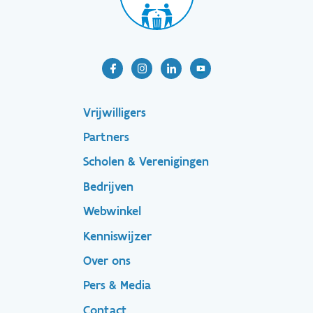
Footer-
Vrijwilligers
Partners
menu
Scholen & Verenigingen
Bedrijven
Footer
Webwinkel
Kenniswijzer
secondary
Over ons
Pers & Media
Contact