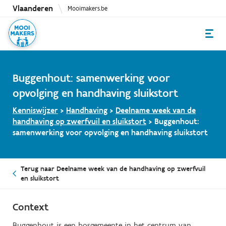
Overslaan
Vlaanderen
Mooimakers.be
en
naar
de
inhoud
gaan
Buggenhout: samenwerking voor
opvolging en handhaving sluikstort
Kenniswijzer
>
Handhaving
>
Deelname week van de
handhaving op zwerfvuil en sluikstort
>
Buggenhout:
samenwerking voor opvolging en handhaving sluikstort
Terug naar Deelname week van de handhaving op zwerfvuil
en sluikstort
Context
Buggenhout is een bosgemeente in het centrum van