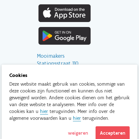
Mooimakers
Stationsstraat 110
2800 Mechelen
Cookies
Deze website maakt gebruik van cookies, sommige van
info@mooimakers.be
deze cookies zijn functioneel en kunnen dus niet
015 28 41 56
geweigerd worden. Andere cookies dienen om het gebruik
van deze website te analyseren. Meer info over de
Tenzij anders vermeld is het niet toegestaan om inhoud van deze
cookies kan u
hier
terugvinden. Meer info over de
website te kopiëren, reproduceren, aan te passen en/of onder
algemene voorwaarden kan u
hier
terugvinden.
een andere vorm te publiceren zonder voorafgaand en
uitdrukkelijk akkoord van Mooimakers.
weigeren
Accepteren
Lees meer
Privacy policy
© Mooimakers.be 2026